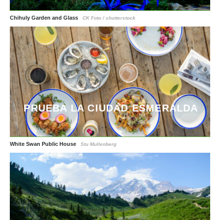
Chihuly Garden and Glass
CK Foto / shutterstock
PRUEBA LA CIUDAD ESMERALDA
White Swan Public House
Stu Mullenberg