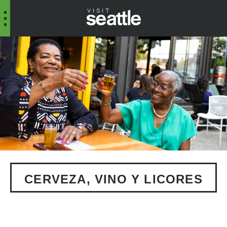
Métier Brewing
William Munoz
CERVEZA, VINO Y LICORES